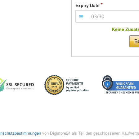
Expiry Date
Keine Zusat
Be
enschutzbestimmungen
von Digistore24 als Teil des geschlossenen Kaufvert