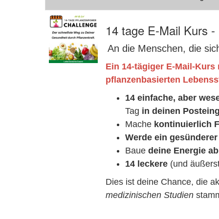
14 tage E-Mail Kurs 
An die Menschen, die sic
Ein 14-tägiger E-Mail-Kurs 
pflanzenbasierten Lebenss
14 einfache, aber wes
Tag
in deinen Postein
Mache
kontinuierlich F
Werde ein gesündere
Baue
deine Energie ab
14 leckere
(und äußerst
Dies ist deine Chance, die a
medizinischen Studien
stamm