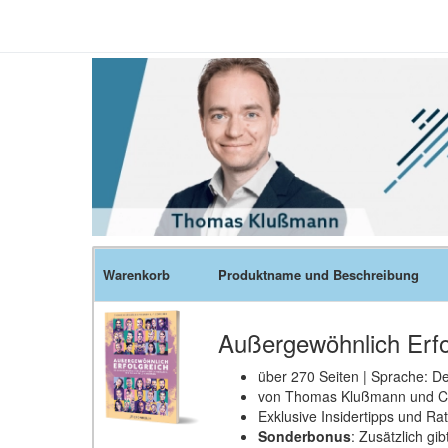
Warenkorb
Produktname und Beschreibung
Außergewöhnlich Erfo
über 270 Seiten | Sprache: D
von Thomas Klußmann und Chr
Exklusive Insidertipps und R
Sonderbonus
: Zusätzlich gi