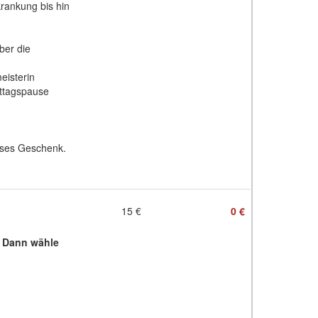
krankung bis hin
ber die
eisterin
ittagspause
eses Geschenk.
15 €
0 €
? Dann wähle