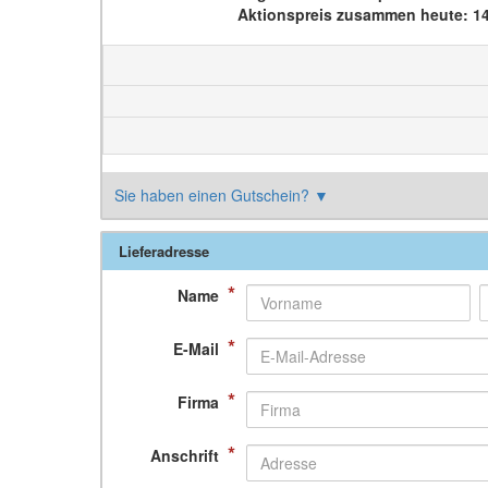
Aktionspreis zusammen heute: 1
Sie haben einen Gutschein?
▼
Lieferadresse
*
Name
*
E-Mail
*
Firma
*
Anschrift