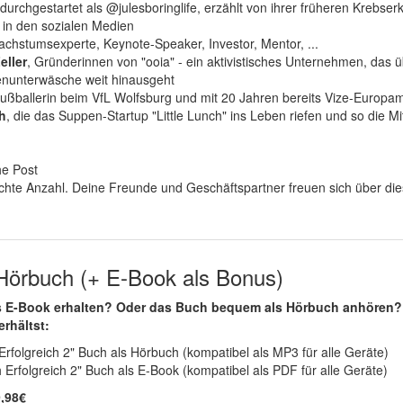
 durchgestartet als @julesboringlife, erzählt von ihrer früheren Krebser
g in den sozialen Medien
chstumsexperte, Keynote-Speaker, Investor, Mentor, ...
eller
, Gründerinnen von "ooia" - ein aktivistisches Unternehmen, das ü
enunterwäsche weit hinausgeht
-Fußballerin beim VfL Wolfsburg und mit 20 Jahren bereits Vize-Europam
h
, die das Suppen-Startup "Little Lunch" ins Leben riefen und so die M
he Post
schte Anzahl. Deine Freunde und Geschäftspartner freuen sich über di
Hörbuch (+ E-Book als Bonus)
als E-Book erhalten? Oder das Buch bequem als Hörbuch anhören
rhältst:
rfolgreich 2" Buch als Hörbuch (kompatibel als MP3 für alle Geräte)
rfolgreich 2" Buch als E-Book (kompatibel als PDF für alle Geräte)
9,98€