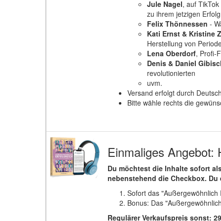
Jule Nagel
, auf TikTok
zu ihrem jetzigen Erfol
Felix Thönnessen
- Wa
Kati Ernst & Kristine Z
Herstellung von Period
Lena Oberdorf
, Profi
Denis & Daniel Gibisc
revolutionierten
uvm.
Versand erfolgt durch Deutsc
Bitte wähle rechts die gewün
Einmaliges Angebot: 
Du möchtest die Inhalte sofort 
nebenstehend die Checkbox. Du e
Sofort das "Außergewöhnlich E
Bonus: Das "Außergewöhnlich E
Regulärer Verkaufspreis sonst: 2