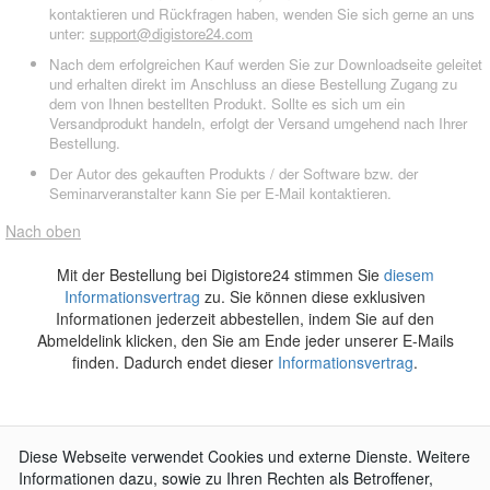
kontaktieren und Rückfragen haben, wenden Sie sich gerne an uns
unter:
support@digistore24.com
Nach dem erfolgreichen Kauf werden Sie zur Downloadseite geleitet
und erhalten direkt im Anschluss an diese Bestellung Zugang zu
dem von Ihnen bestellten Produkt. Sollte es sich um ein
Versandprodukt handeln, erfolgt der Versand umgehend nach Ihrer
Bestellung.
Der Autor des gekauften Produkts / der Software bzw. der
Seminarveranstalter kann Sie per E-Mail kontaktieren.
Nach oben
Mit der Bestellung bei Digistore24 stimmen Sie
diesem
Informationsvertrag
zu. Sie können diese exklusiven
Informationen jederzeit abbestellen, indem Sie auf den
Abmeldelink klicken, den Sie am Ende jeder unserer E-Mails
finden. Dadurch endet dieser
Informationsvertrag
.
AGB
Impressum
Widerrufsbelehrung
Datenschutzerklärung
Kontakt