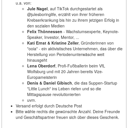
u.a. von:
Jule Nagel
, auf TikTok durchgestartet als
@julesboringlife, erzählt von ihrer früheren
Krebserkrankung bis hin zu ihrem jetzigen Erfolg in
den sozialen Medien
Felix Thönnessen
- Wachstumsexperte, Keynote-
Speaker, Investor, Mentor, ...
Kati Ernst & Kristine Zeller
, Gründerinnen von
"ooia" - ein aktivistisches Unternehmen, das über die
Herstellung von Periodenunterwäsche weit
hinausgeht
Lena Oberdorf
, Profi-Fußballerin beim VfL
Wolfsburg und mit 20 Jahren bereits Vize-
Europameisterin
Denis & Daniel Gibisch
, die das Suppen-Startup
"Little Lunch" ins Leben riefen und so die
Mittagspause revolutionierten
uvm.
Versand erfolgt durch Deutsche Post
Bitte wähle rechts die gewünschte Anzahl. Deine Freunde
und Geschäftspartner freuen sich über dieses Geschenk.