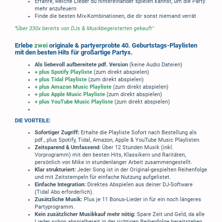
Erfahre, welche Lieder du hintereinander spielen kannst, um die Party
mehr anzufeuern
Finde die besten Mix-Kombinationen, die dir sonst niemand verrät
"
Über 330x bereits von DJs & Musikbegeisterten gekauft"
Erlebe
zwei
originale & partyerprobte 40. Geburtstags-Playlisten
mit den besten Hits für großartige Partys.
Als liebevoll aufbereitete pdf. Version
(keine Audio Dateien)
+ plus Spotify Playliste
(zum direkt abspielen)
+ plus Tidal Playliste
(zum direkt abspielen)
+ plus Amazon Music Playliste
(zum direkt abspielen)
+ plus Apple Music Playliste
(zum direkt abspielen)
+ plus YouTube Music Playliste
(zum direkt abspielen)
DIE VORTEILE:
Sofortiger Zugriff:
Erhalte die Playliste Sofort nach Bestellung als
pdf., plus Spotify, Tidal, Amazon, Apple & YouTube Music Playlisten.
Zeitsparend & Umfassend:
Über 12 Stunden Musik (inkl.
Vorprogramm) mit den besten Hits, Klassikern und Raritäten,
persönlich von Mike in stundenlanger Arbeit zusammengestellt.
Klar strukturiert:
Jeder Song ist in der Original-gespielten Reihenfolge
und mit Zeitstempeln für einfache Nutzung aufgelistet.
Einfache Integration:
Direktes Abspielen aus deiner DJ-Software
(Tidal Abo erforderlich).
Zusätzliche Musik:
Plus je 11 Bonus-Lieder in für ein noch längeres
Partyprogramm.
Kein zusätzlicher Musikkauf mehr nötig:
Spare Zeit und Geld, da alle
Lieder schon abspielbereit in der richtigen Reihenfolge bereitstehen.