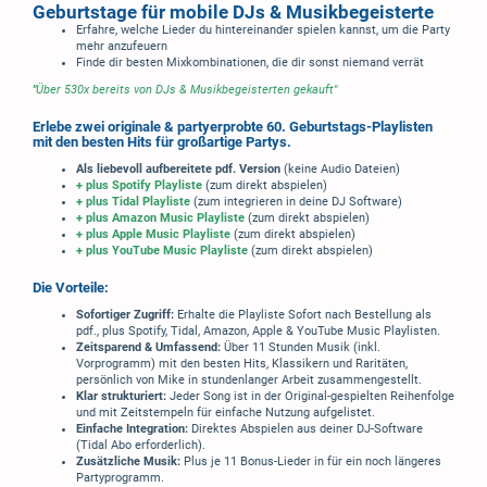
Geburtstage für mobile DJs & Musikbegeisterte
Erfahre, welche Lieder du hintereinander spielen kannst, um die Party
mehr anzufeuern
Finde dir besten Mixkombinationen, die dir sonst niemand verrät
"
Über 530x bereits von DJs & Musikbegeisterten gekauft"
Erlebe zwei originale & partyerprobte 60. Geburtstags-Playlisten
mit den besten Hits für großartige Partys.
Als liebevoll aufbereitete pdf. Version
(keine Audio Dateien)
+ plus Spotify Playliste
(zum direkt abspielen)
+ plus Tidal Playliste
(zum integrieren in deine DJ Software)
+ plus Amazon Music Playliste
(zum direkt abspielen)
+ plus Apple Music Playliste
(zum direkt abspielen)
+ plus YouTube Music Playliste
(zum direkt abspielen)
Die Vorteile:
Sofortiger Zugriff:
Erhalte die Playliste Sofort nach Bestellung als
pdf., plus Spotify, Tidal, Amazon, Apple & YouTube Music Playlisten.
Zeitsparend & Umfassend:
Über 11 Stunden Musik (inkl.
Vorprogramm) mit den besten Hits, Klassikern und Raritäten,
persönlich von Mike in stundenlanger Arbeit zusammengestellt.
Klar strukturiert:
Jeder Song ist in der Original-gespielten Reihenfolge
und mit Zeitstempeln für einfache Nutzung aufgelistet.
Einfache Integration:
Direktes Abspielen aus deiner DJ-Software
(Tidal Abo erforderlich).
Zusätzliche Musik:
Plus je 11 Bonus-Lieder in für ein noch längeres
Partyprogramm.