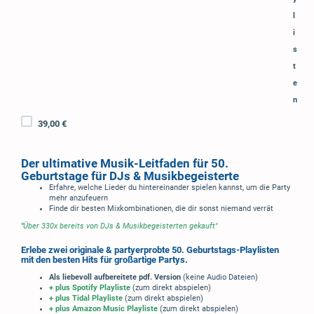
l
i
s
t
e
n
39,00 €
Der ultimative Musik-Leitfaden für 50.
Geburtstage für DJs & Musikbegeisterte
Erfahre, welche Lieder du hintereinander spielen kannst, um die Party
mehr anzufeuern
Finde dir besten Mixkombinationen, die dir sonst niemand verrät
"
Über 330x bereits von DJs & Musikbegeisterten gekauft"
Erlebe zwei originale & partyerprobte 50. Geburtstags-Playlisten
mit den besten Hits für großartige Partys.
Als liebevoll aufbereitete pdf. Version
(keine Audio Dateien)
+ plus Spotify Playliste
(zum direkt abspielen)
+ plus Tidal Playliste
(zum direkt abspielen)
+ plus Amazon Music Playliste
(zum direkt abspielen)