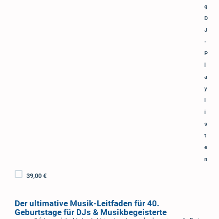
g
D
J
-
P
l
a
y
l
i
s
t
e
n
39,00 €
Der ultimative Musik-Leitfaden für 40.
Geburtstage für DJs & Musikbegeisterte