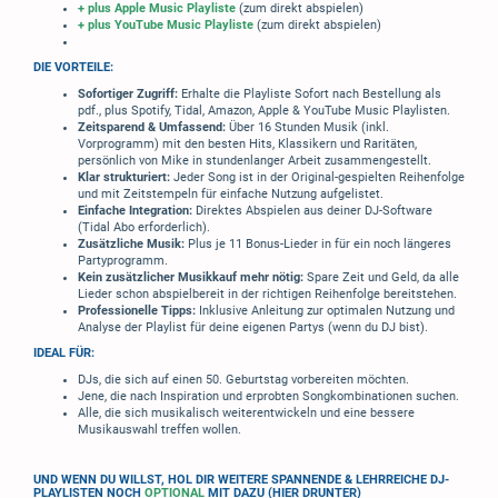
+ plus Apple Music Playliste
(zum direkt abspielen)
+ plus YouTube Music Playliste
(zum direkt abspielen)
DIE VORTEILE:
Sofortiger Zugriff:
Erhalte die Playliste Sofort nach Bestellung als
pdf., plus Spotify, Tidal, Amazon, Apple & YouTube Music Playlisten.
Zeitsparend & Umfassend:
Über 16 Stunden Musik (inkl.
Vorprogramm) mit den besten Hits, Klassikern und Raritäten,
persönlich von Mike in stundenlanger Arbeit zusammengestellt.
Klar strukturiert:
Jeder Song ist in der Original-gespielten Reihenfolge
und mit Zeitstempeln für einfache Nutzung aufgelistet.
Einfache Integration:
Direktes Abspielen aus deiner DJ-Software
(Tidal Abo erforderlich).
Zusätzliche Musik:
Plus je 11 Bonus-Lieder in für ein noch längeres
Partyprogramm.
Kein zusätzlicher Musikkauf mehr nötig:
Spare Zeit und Geld, da alle
Lieder schon abspielbereit in der richtigen Reihenfolge bereitstehen.
Professionelle Tipps:
Inklusive Anleitung zur optimalen Nutzung und
Analyse der Playlist für deine eigenen Partys (wenn du DJ bist).
IDEAL FÜR:
DJs, die sich auf einen 50. Geburtstag vorbereiten möchten.
Jene, die nach Inspiration und erprobten Songkombinationen suchen.
Alle, die sich musikalisch weiterentwickeln und eine bessere
Musikauswahl treffen wollen.
UND WENN DU WILLST, HOL DIR WEITERE SPANNENDE & LEHRREICHE DJ-
PLAYLISTEN NOCH
OPTIONAL
MIT DAZU (HIER DRUNTER)