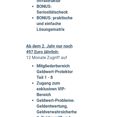
Infrastruktur
BONUS:
Seriositätscheck
BONUS: praktische
und einfache
Lösungsmatrix
Ab dem 2. Jahr nur noch
497 Euro jährlich:
12 Monate Zugriff auf
Mitgliederbereich
Geldwert-Protektor
Teil 1 - 8
Zugang zum
exklusiven VIP-
Bereich
Geldwert-Probleme:
Geldentwertung,
Geldverwahrsicherhe