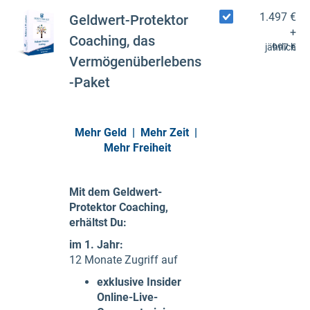
1.497 €
Geldwert-Protektor
+
Coaching, das
jährlich
997 €
Vermögenüberlebens
-Paket
Mehr Geld | Mehr Zeit |
Mehr Freiheit
Mit dem Geldwert-
Protektor Coaching,
erhältst Du:
im 1. Jahr:
12 Monate Zugriff auf
exklusive Insider
Online-Live-