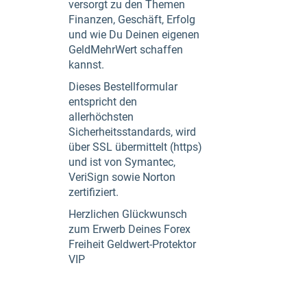
versorgt zu den Themen
Finanzen, Geschäft, Erfolg
und wie Du Deinen eigenen
GeldMehrWert schaffen
kannst.
Dieses Bestellformular
entspricht den
allerhöchsten
Sicherheitsstandards, wird
über SSL übermittelt (https)
und ist von Symantec,
VeriSign sowie Norton
zertifiziert.
Herzlichen Glückwunsch
zum Erwerb Deines Forex
Freiheit Geldwert-Protektor
VIP