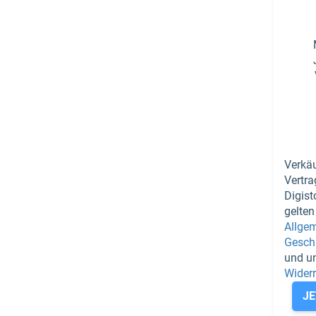
Verkä
Vertra
Digis
gelten
Allge
Gesch
und u
Wider
JE