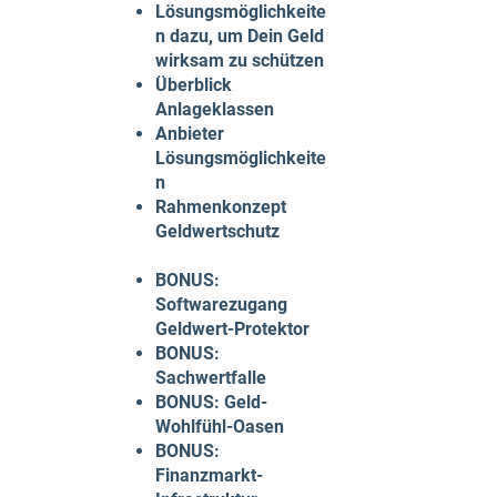
Lösungsmöglichkeite
n dazu, um Dein Geld
wirksam zu schützen
Überblick
Anlageklassen
Anbieter
Lösungsmöglichkeite
n
Rahmenkonzept
Geldwertschutz
BONUS:
Softwarezugang
Geldwert-Protektor
BONUS:
Sachwertfalle
BONUS: Geld-
Wohlfühl-Oasen
BONUS:
Finanzmarkt-