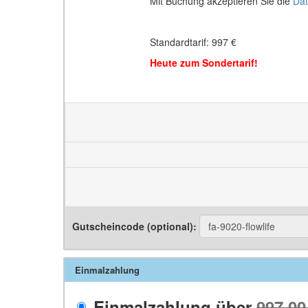
Mit Buchung akzeptieren Sie die
Da
Standardtarif: 997 €
Heute zum Sondertarif!
Gutscheincode (optional)
:
Einmalzahlung
Einmalzahlung über
997,00