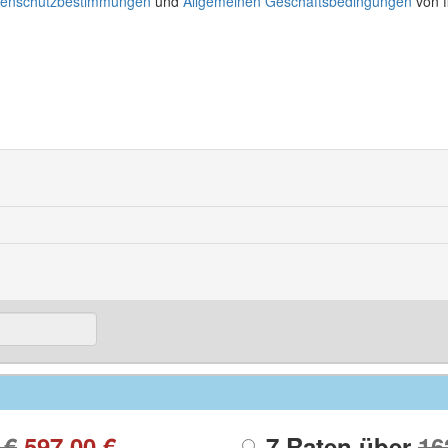
tenschutzbestimmungen
und
Allgemeinen Geschäftsbedingungen
von fl
 €
597,00 €
7 Raten über
16