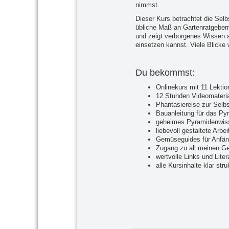
nimmst.
Dieser Kurs betrachtet die Selb
übliche Maß an Gartenratgebern 
und zeigt verborgenes Wissen 
einsetzen kannst. Viele Blicke w
Du bekommst:
Onlinekurs mit 11 Lekti
12 Stunden Videomateria
Phantasiereise zur Selb
Bauanleitung für das Py
geheimes Pyramidenwis
liebevoll gestaltete Arb
Gemüseguides für Anfän
Zugang zu all meinen Ge
wertvolle Links und Lite
alle Kursinhalte klar str