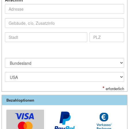
*
erforderlich
Bezahloptionen