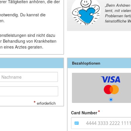
er Tätigkeiten anhören, die der
„
Beim Anhören 
lernt, mit vie
 notwendig. Du kannst die
Problemen ferti
en.
feinstoffliche 
nstleistungen sind nicht dazu
ur Behandlung von Krankheiten
on eines Arztes geraten.
Bezahloptionen
*
erforderlich
Card Number