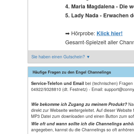
4. Maria Magdalena - Die w
5. Lady Nada - Erwachen 
➡ Hörprobe:
Klick hier!
Gesamt-Spielzeit aller Chann
Sie haben einen Gutschein?
▼
Häufige Fragen zu den Engel Channelings
Service-Telefon und Email
bei (technischen) Fragen 
04922/9328810 (dt. Festnetz) - Email: support@conn
.
Wie bekomme ich Zugang zu meinem Produkt?
Nac
direkt zur Webseite weitergeleitet. Auf dieser Website
MP3 Datei zum downloaden und einen Button zum sof
Wie oft und wann sollte ich die Channelings anh
angegeben, kannst du die Channelings so oft anhören,