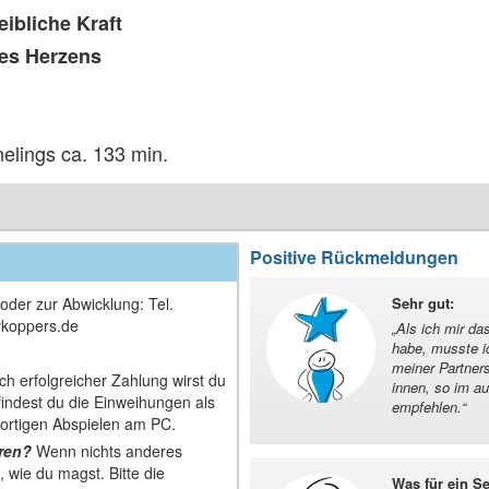
eibliche Kraft
des Herzens
elings ca. 133 min.
Positive Rückmeldungen
oder zur Abwicklung: Tel.
Sehr gut
:
ykoppers.de
„
Als ich mir d
habe, musste ic
meiner Partner
h erfolgreicher Zahlung wirst du
innen, so im a
 findest du die Einweihungen als
empfehlen.
“
ortigen Abspielen am PC.
ören?
Wenn nichts anderes
 wie du magst. Bitte die
Was für ein S