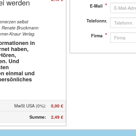
ei werden
*
E-Mail
Telefonnr.
hmerzen selbst
on Renate Bruckmann
emer-Knaur Verlag.
*
Firma
ormationen in
ernet haben,
Hören,
len. Und
sten
en einmal und
 persönliches
MwSt USA (0%)
:
0,00 €
Summe
:
2,49 €