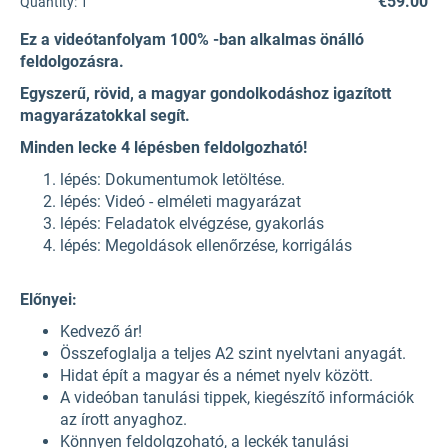
€59.00
Quantity:
1
Ez a videótanfolyam 100% -ban alkalmas önálló
feldolgozásra.
Egyszerű, rövid, a magyar gondolkodáshoz igazított
magyarázatokkal segít.
Minden lecke 4 lépésben feldolgozható!
lépés: Dokumentumok letöltése.
lépés: Videó - elméleti magyarázat
lépés: Feladatok elvégzése, gyakorlás
lépés: Megoldások ellenőrzése, korrigálás
Előnyei:
Kedvező ár!
Összefoglalja a teljes A2 szint nyelvtani anyagát.
Hidat épít a magyar és a német nyelv között.
A videóban tanulási tippek, kiegészítő információk
az írott anyaghoz.
Könnyen feldolgzoható, a leckék tanulási