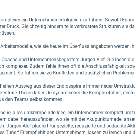
komplexer ein Unternehmen erfolgreich zu führen. Sowohl Führu
r Druck. Gleichzeitig hindern teils verkrustete Strukturen sie d
müssen.
beitsmodelle, wie sie heute im Überfluss angeboten werden, h
s, Coachs und Unternehmensbegleiters Jürgen Alef. Sie lösen die
ch komplexer. Zudem fehle ihnen oft die Anschlussfähigkeit sow
gement. So führen sie zu Konflikten und zusätzlichen Probleme
ef einen Ausweg aus dieser Endlosspirale immer neuer Umstrukt
ntrale These dabei: Je dynamischer die Komplexität ist, desto
aus den Teams selbst kommen.
e neue, alles umkrempelnde Idee, ein Unternehmen komplett umz
idern dabei herauszufinden, wo sie mit der Akupunkturnadel ans
 Jürgen Alef plädiert für gezielte, reduzierte und bedachte Akti
des Tuns.“ Er empfiehlt den Unternehmern, lassen zu lernen und 