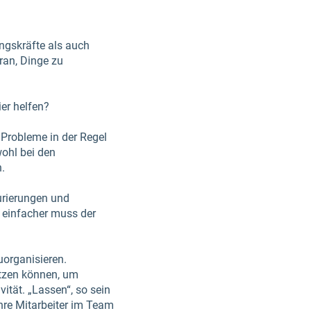
ngskräfte als auch
aran, Dinge zu
ier helfen?
 Probleme in der Regel
ohl bei den
n.
urierungen und
 einfacher muss der
uorganisieren.
etzen können, um
vität. „Lassen“, so sein
ihre Mitarbeiter im Team