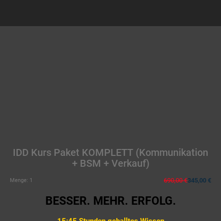
IDD Kurs Paket KOMPLETT (Kommunikation
+ BSM + Verkauf)
690,00 €
345,00 €
Menge:
1
BESSER. MEHR. ERFOLG.
15:45 Stunden geballtes Wissen