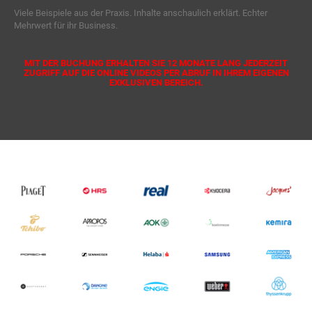
Viele Beispiele aus der Praxis. Inhalte anschaulich erklärt. Echter
Mehrwert für ihr Business.
MIT DER BUCHUNG ERHALTEN SIE 12 MONATE LANG JEDERZEIT
ZUGRIFF AUF DIE ONLINE VIDEOS PER ABRUF IN IHREM EIGENEN
EXKLUSIVEN BEREICH.
P
N
r
e
e
x
v
t
i
o
u
s