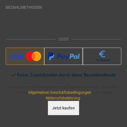
BEZAHLMETHODEN
ODER
Vorkasse
Keine Zusatzkosten durch diese Bezahlmethode
Verkäufer und Vertragspartner ist Digistore24 GmbH. Es gelten
unsere
Allgemeinen Geschäftsbedingungen
und unsere
Widerrufsbelehrung
.
Jetzt kaufen