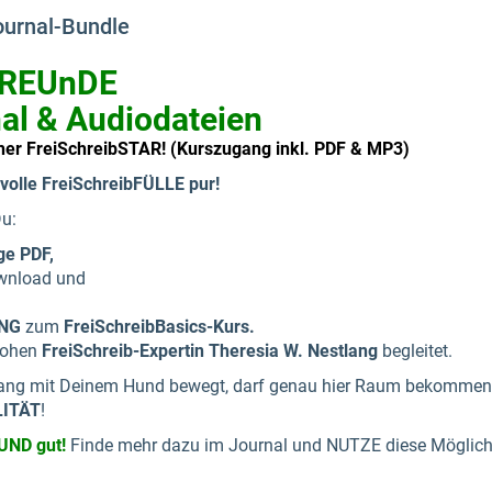
ournal-Bundle
FREUnDE
nal & Audiodateien
her FreiSchreibSTAR! (Kurszugang inkl. PDF & MP3)
 volle FreiSchreibFÜLLE pur!
Du:
ge PDF,
nload und
ANG
zum
FreiSchreibBasics-Kurs.
frohen
FreiSchreib-Expertin Theresia W. Nestlang
begleitet.
g mit Deinem Hund bewegt, darf genau hier Raum bekommen
LITÄT
!
HUND gut!
Finde mehr dazu im Journal und NUTZE diese Möglich