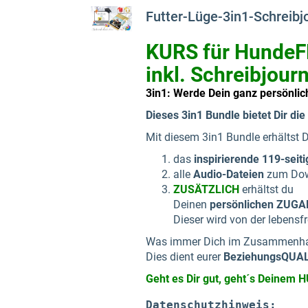
Futter-Lüge-3in1-Schreibj
KURS für Hunde
inkl. Schreibjour
3in1: Werde Dein ganz persönlic
Dieses 3in1 Bundle bietet Dir die
Mit diesem 3in1 Bundle erhältst 
das
inspirierende 119-seiti
alle
Audio-Dateien
zum Dow
ZUSÄTZLICH
erhältst du
Deinen
persönlichen ZUG
Dieser wird von der lebens
Was immer Dich im Zusammenhan
Dies dient eurer
BeziehungsQUA
Geht es Dir gut, geht´s Deinem 
Datenschutzhinweis: