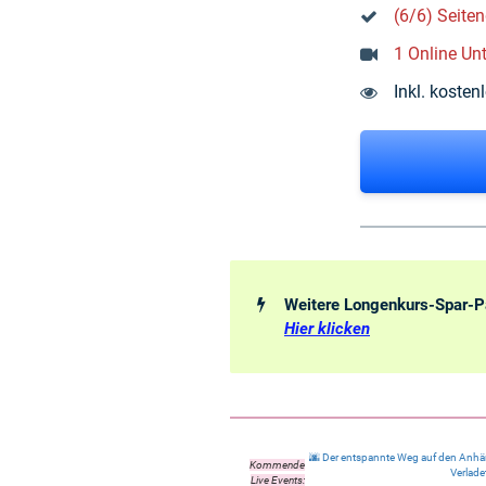
(6/6) Seit
1 Online Unt
Inkl. koste
Weitere Longenkurs-Spar-P
Hier klicken
🌆 Der entspannte Weg auf den Anhän
Kommende
Verlade
Live Events: