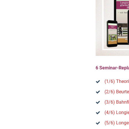
6 Seminar-Repla
(1/6) Theor
(2/6) Beurt
(3/6) Bahnf
(4/6) Longi
(5/6) Longe