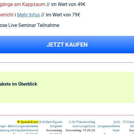
engänge am Kappzaum
// im Wert von 49€
erricht
ℹ️
Mehr Infos
// im Wert von 79€
nlose Live Seminar Teilnahme
JETZT KAUFEN
akete im Überblick
🌟 Spezial-Event
(3/6) Bahnfiguren
(1/6) Theorievortrag
(4/6)
(7) Click
ger - Belohnungsorientiertes
longieren
zum Longenkurs
Longierprobleme
Ei
training mit Claudia Wobornik
Donnerstag,
Donnerstag, 10.09.26
lösen
Don