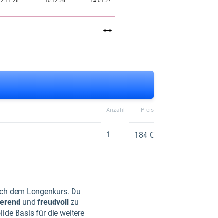
12.11.26
10.12.26
14.01.27
↔
Anzahl
Preis
1
184 €
ach dem Longenkurs. Du
ierend
und
freudvoll
zu
ide Basis für die weitere