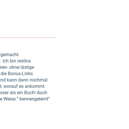
itgemacht.
 Ich bin restlos
ren- ohne lästige
 die Bonus-Links
und kann dann nochmal
st, worauf es ankommt.
esser als ein Buch! Auch
se Weise “ kennengelernt“