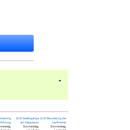
ertraining
(6/6) Seitengänge
(2/6) Beurteilung der
nführung
am Kappzaum
Laufmanier
nerstag,
Donnerstag,
Donnerstag,