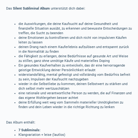
Das
Silent Subliminal Album
unterstützt dich dabei:
die Auswirkungen, die deine Kaufsucht auf deine Gesundheit und
finanzielle Situation ausübt, zu erkennen und bewusste Entscheidungen zu
treffen, die Sucht zu beenden
deine Emotionen zu kontrollieren und dich nicht von impulsiven Käufen
leiten zu lassen
deinen Drang nach einem Kauferlebnis aufzulösen und entspannt zurück
in die Normalität zu finden
die Fähigkeit zu erlangen, deine Bedürfnisse auf gesunde Art und Weise
zu stillen, ganz ohne unnötige Käufe und materielles Doping
Ein gesundes Kaufverhalten zu entwickeln, das dir eine hervorragende
geistige Entwicklung deiner Persönlichkeit erlaubt
widerstandsfähig, mental gefestigt und vollständig vom Bedürfnis befreit
zu sein, Impulsen der Kaufsucht nachzugeben
wieder in die Selbstliebe zu kommen, deinen Selbstwert zu stärken und
dich selbst mehr wertzuschätzen
eine rationale und verantwortliche Person zu werden, die auf Finanzen und
das eigene Wohlergehen besser achtet
deine Erfüllung weit weg vom Sammeln materieller Unnötigkeiten zu
finden und dein Leben wieder in die richtige Richtung zu lenken
Das Album enthält:
7 Subliminals:
Klangvariation + leise (lautlos)