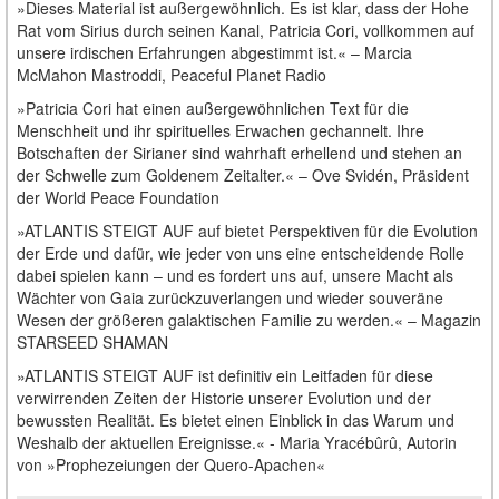
»Dieses Material ist außergewöhnlich. Es ist klar, dass der Hohe
Rat vom Sirius durch seinen Kanal, Patricia Cori, vollkommen auf
unsere irdischen Erfahrungen abgestimmt ist.« – Marcia
McMahon Mastroddi, Peaceful Planet Radio
»Patricia Cori hat einen außergewöhnlichen Text für die
Menschheit und ihr spirituelles Erwachen gechannelt. Ihre
Botschaften der Sirianer sind wahrhaft erhellend und stehen an
der Schwelle zum Goldenem Zeitalter.« – Ove Svidén, Präsident
der World Peace Foundation
»ATLANTIS STEIGT AUF auf bietet Perspektiven für die Evolution
der Erde und dafür, wie jeder von uns eine entscheidende Rolle
dabei spielen kann – und es fordert uns auf, unsere Macht als
Wächter von Gaia zurückzuverlangen und wieder souveräne
Wesen der größeren galaktischen Familie zu werden.« – Magazin
STARSEED SHAMAN
»ATLANTIS STEIGT AUF ist definitiv ein Leitfaden für diese
verwirrenden Zeiten der Historie unserer Evolution und der
bewussten Realität. Es bietet einen Einblick in das Warum und
Weshalb der aktuellen Ereignisse.« - Maria Yracébûrû, Autorin
von »Prophezeiungen der Quero-Apachen«