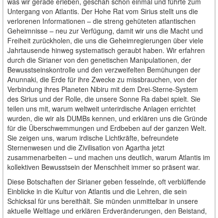
was wir gerade erleben, geschah schon einmal und führte zum
Untergang von Atlantis. Der Hohe Rat vom Sirius stellt uns die
verlorenen Informationen – die streng gehüteten atlantischen
Geheimnisse – neu zur Verfügung, damit wir uns die Macht und
Freiheit zurückholen, die uns die Geheimregierungen über viele
Jahrtausende hinweg systematisch geraubt haben. Wir erfahren
durch die Sirianer von den genetischen Manipulationen, der
Bewusstseinskontrolle und den verzweifelten Bemühungen der
Anunnaki, die Erde für ihre Zwecke zu missbrauchen, von der
Verbindung ihres Planeten Nibiru mit dem Drei-Sterne-System
des Sirius und der Rolle, die unsere Sonne Ra dabei spielt. Sie
teilen uns mit, warum weltweit unterirdische Anlagen errichtet
wurden, die wir als DUMBs kennen, und erklären uns die Gründe
für die Überschwemmungen und Erdbeben auf der ganzen Welt.
Sie zeigen uns, warum irdische Lichtkräfte, befreundete
Sternenwesen und die Zivilisation von Agartha jetzt
zusammenarbeiten – und machen uns deutlich, warum Atlantis im
kollektiven Bewusstsein der Menschheit immer so präsent war.
Diese Botschaften der Sirianer geben fesselnde, oft verblüffende
Einblicke in die Kultur von Atlantis und die Lehren, die sein
Schicksal für uns bereithält. Sie münden unmittelbar in unsere
aktuelle Weltlage und erklären Erdveränderungen, den Beistand,