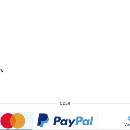
EN
ODER
Vo