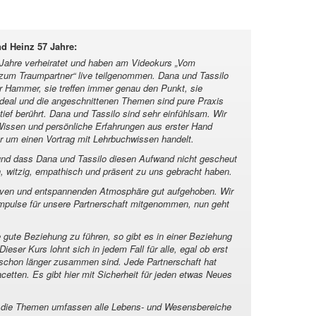
d Heinz 57 Jahre
:
5 Jahre verheiratet und haben am Videokurs „Vom
r zum Traumpartner“ live teilgenommen. Dana und Tassilo
er Hammer, sie treffen immer genau den Punkt, sie
ideal und die angeschnittenen Themen sind pure Praxis
ief berührt. Dana und Tassilo sind sehr einfühlsam. Wir
 Wissen und persönliche Erfahrungen aus erster Hand
ur um einen Vortrag mit Lehrbuchwissen handelt.
 und dass Dana und Tassilo diesen Aufwand nicht gescheut
n, witzig, empathisch und präsent zu uns gebracht haben.
itiven und entspannenden Atmosphäre gut aufgehoben. Wir
 Impulse für unsere Partnerschaft mitgenommen, nun geht
gute Beziehung zu führen, so gibt es in einer Beziehung
eser Kurs lohnt sich in jedem Fall für alle, egal ob erst
 schon länger zusammen sind. Jede Partnerschaft hat
cetten. Es gibt hier mit Sicherheit für jeden etwas Neues
und die Themen umfassen alle Lebens- und Wesensbereiche