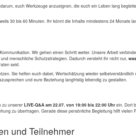
t darum, euch Werkzeuge anzueignen, die euch ein Leben lang begleit
eweils 30 bis 60 Minuten. Ihr könnt die Inhalte mindestens 24 Monate
 Kommunikation. Wir gehen einen Schritt weiter. Unsere Arbeit verbind
nd menschliche Schutzstrategien. Dadurch versteht ihr nicht nur,
wa
raten seid.
zen. Sie helfen euch dabei, Wertschätzung wieder selbstverständlich w
szusprechen und eure Beziehung langfristig lebendig zu gestalten.
ch zu unserer
LIVE-Q&A am 22.07. von 19:00 bis 22:00 Uhr
ein. Dort 
ehung zu übertragen. Gerade diese persönliche Begleitung hilft vielen
en und Teilnehmer