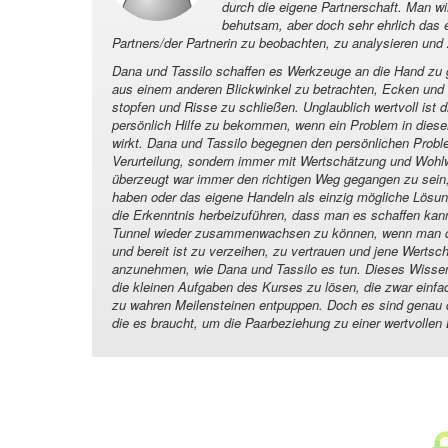
durch die eigene Partnerschaft. Man 
behutsam, aber doch sehr ehrlich das 
Partners/der Partnerin zu beobachten, zu analysieren und
Dana und Tassilo schaffen es Werkzeuge an die Hand zu g
aus einem anderen Blickwinkel zu betrachten, Ecken und 
stopfen und Risse zu schließen. Unglaublich wertvoll ist d
persönlich Hilfe zu bekommen, wenn ein Problem in dies
wirkt. Dana und Tassilo begegnen den persönlichen Probl
Verurteilung, sondern immer mit Wertschätzung und Wohl
überzeugt war immer den richtigen Weg gegangen zu sein, d
haben oder das eigene Handeln als einzig mögliche Lösun
die Erkenntnis herbeizuführen, dass man es schaffen kan
Tunnel wieder zusammenwachsen zu können, wenn man da
und bereit ist zu verzeihen, zu vertrauen und jene Werts
anzunehmen, wie Dana und Tassilo es tun. Dieses Wissen 
die kleinen Aufgaben des Kurses zu lösen, die zwar einfac
zu wahren Meilensteinen entpuppen. Doch es sind genau 
die es braucht, um die Paarbeziehung zu einer wertvollen 