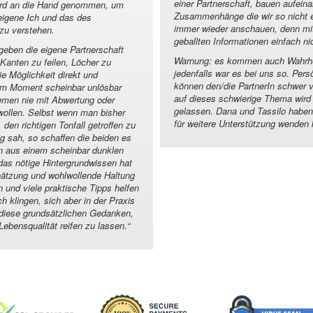
einer Partnerschaft, bauen aufein
wird an die Hand genommen, um
Zusammenhänge die wir so nicht 
eigene Ich und das des
immer wieder anschauen, denn mit
 zu verstehen.
geballten Informationen einfach ni
eben die eigene Partnerschaft
Warnung: es kommen auch Wahrheit
Kanten zu feilen, Löcher zu
jedenfalls war es bei uns so. Pers
ie Möglichkeit direkt und
können den/die PartnerIn schwer 
em Moment scheinbar unlösbar
auf dieses schwierige Thema wird 
emen nie mit Abwertung oder
gelassen. Dana und Tassilo haben
wollen. Selbst wenn man bisher
für weitere Unterstützung wenden 
en richtigen Tonfall getroffen zu
g sah, so schaffen die beiden es
n aus einem scheinbar dunklen
s nötige Hintergrundwissen hat
chätzung und wohlwollende Haltung
und viele praktische Tipps helfen
h klingen, sich aber in der Praxis
diese grundsätzlichen Gedanken,
Lebensqualität reifen zu lassen.
“