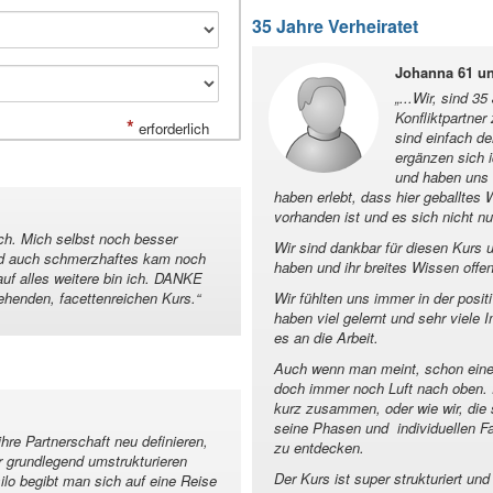
35 Jahre Verheiratet
Johanna 61 un
„
...Wir, sind 3
Konfliktpartne
*
erforderlich
sind einfach d
ergänzen sich 
und haben uns t
haben erlebt, dass hier geballtes
vorhanden ist und es sich nicht n
ch. Mich selbst noch besser
Wir sind dankbar für diesen Kurs
nd auch schmerzhaftes kam noch
haben und ihr breites Wissen offe
uf alles weitere bin ich. DANKE
gehenden, facettenreichen Kurs.
“
Wir fühlten uns immer in der pos
haben viel gelernt und sehr viele
es an die Arbeit.
Auch wenn man meint, schon eine 
doch immer noch Luft nach oben. Di
kurz zusammen, oder wie wir, die
seine Phasen und individuellen Fa
ihre Partnerschaft neu definieren,
zu entdecken.
r grundlegend umstrukturieren
Der Kurs ist super strukturiert 
lo begibt man sich auf eine Reise