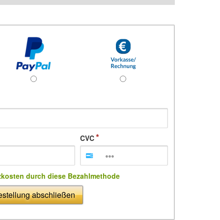
CVC
zkosten durch diese Bezahlmethode
stellung abschließen