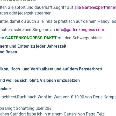
lten Sie sofort und dauerhaft Zugriff auf
alle Gartenexpert*inne
den oder jederzeit streamen.
nter, damit du auch alle Inhalte praktisch auf deinem Handy la
 haben, schreiben Sie gerne an
info@gartenkongress.com
dem
GARTENKONGRESS-PAKET
mit den Schwerpunkten:
nern und Ernten zu jeder Jahreszeit
und Rosen
lkon, Hoch- und Vertikalbeet und auf dem Fensterbrett
d weil es sich lohnt, Visionen umzusetzen
echer:
Hochbeet-Buch nach Wahl im Wert von € 19,90 von Doris Kamp
n Birgit Schattling über 20€
chen Standort habe ich in meinem Garten“ von Petra Pelz