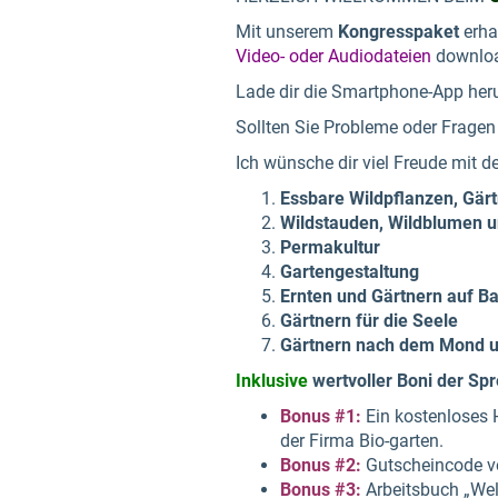
Mit unserem
Kongresspaket
erha
Video- oder Audiodateien
downloa
Lade dir die Smartphone-App heru
Sollten Sie Probleme oder Fragen
Ich wünsche dir viel Freude mit 
Essbare Wildpflanzen, Gärt
Wildstauden, Wildblumen 
Permakultur
Gartengestaltung
Ernten und Gärtnern auf Ba
Gärtnern für die Seele
Gärtnern nach dem Mond un
Inklusive
wertvoller Boni der Spr
Bonus #1:
Ein kostenloses 
der Firma Bio-garten.
Bonus
#2:
Gutscheincode vo
Bonus #3:
Arbeitsbuch „Wel