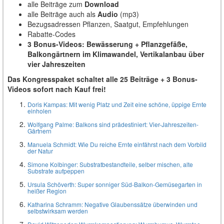
alle Beiträge zum
Download
alle Beiträge auch als
Audio
(mp3)
Bezugsadressen Pflanzen, Saatgut, Empfehlungen
Rabatte-Codes
3 Bonus-Videos: Bewässerung + Pflanzgefäße,
Balkongärtnern im Klimawandel, Vertikalanbau über
vier Jahreszeiten
Das Kongresspaket schaltet alle 25 Beiträge + 3 Bonus-
Videos sofort nach Kauf frei!
Doris Kampas: Mit wenig Platz und Zeit eine schöne, üppige Ernte
einholen
Wolfgang Palme: Balkons sind prädestiniert: Vier-Jahreszeiten-
Gärtnern
Manuela Schmidt: Wie Du reiche Ernte einfährst nach dem Vorbild
der Natur
Simone Kolbinger: Substratbestandteile, selber mischen, alte
Substrate aufpeppen
Ursula Schöverth: Super sonniger Süd-Balkon-Gemüsegarten in
heißer Region
Katharina Schramm: Negative Glaubenssätze überwinden und
selbstwirksam werden