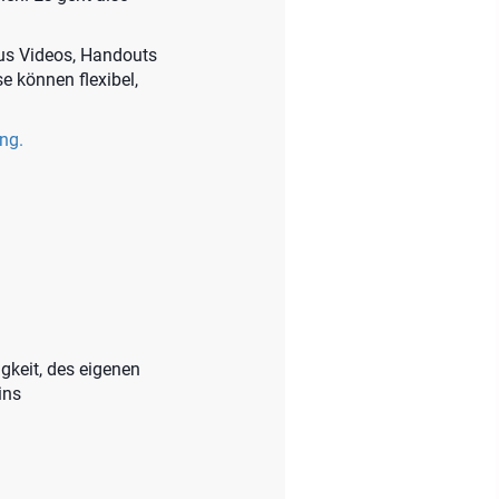
us Videos, Handouts
e können flexibel,
ung.
keit, des eigenen
ins