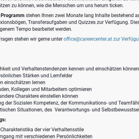
ätzen zu können, wie die Menschen um uns herum ticken.
g Programm
stehen Ihnen zwei Monate lang Inhalte bestehend a
exionsbögen, Transferaufgaben und Quizzes zur Verfügung. Dies
eigenem Tempo bearbeitet werden.
Fragen stehen wir gerne unter
office@careercenter.at
zur Verfüg
chkeit und Verhaltenstendenzen kennen und einschätzen können
rsönlichen Stärken und Lernfelder
 einschätzen lernen
en, Kollegen und Mitarbeitern optimieren
andere Charaktere einstellen können
ng der Sozialen Kompetenz, der Kommunikations- und Teamfähig
tischen Situationen, des Verantwortungs- und Selbstbewusstse
ngs:
harakteristika der vier Verhaltensstile
mgang mit verschiedenen Persönlichkeiten