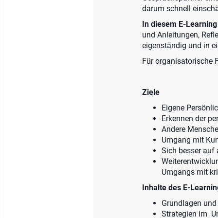
darum schnell einsch
In diesem E-Learnin
und Anleitungen, Refl
eigenständig und in 
Für organisatorische 
Ziele
Eigene Persönli
Erkennen der pe
Andere Menschen
Umgang mit Kund
Sich besser auf 
Weiterentwicklu
Umgangs mit kri
Inhalte des E-Learni
Grundlagen und C
Strategien im U