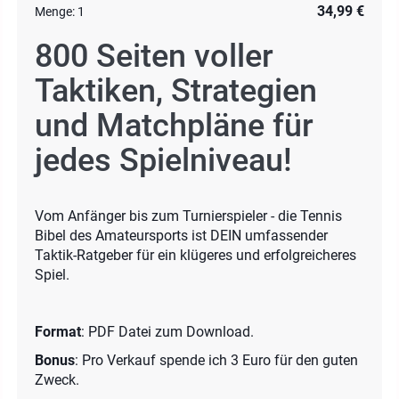
34,99 €
Menge:
1
800 Seiten voller
Taktiken, Strategien
und Matchpläne für
jedes Spielniveau!
Vom Anfänger bis zum Turnierspieler - die Tennis
Bibel des Amateursports ist DEIN umfassender
Taktik-Ratgeber für ein klügeres und erfolgreicheres
Spiel.
Format
: PDF Datei zum Download.
Bonus
: Pro Verkauf spende ich 3 Euro für den guten
Zweck.