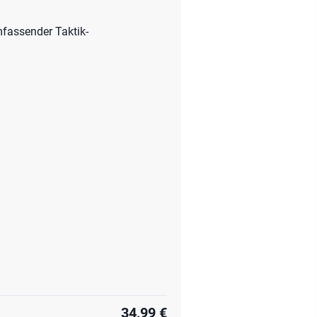
mfassender Taktik-
34,99 €