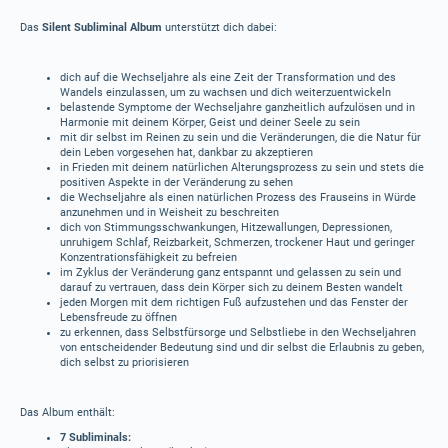
Das
Silent Subliminal Album
unterstützt dich dabei:
dich auf die Wechseljahre als eine Zeit der Transformation und des
Wandels einzulassen, um zu wachsen und dich weiterzuentwickeln
belastende Symptome der Wechseljahre ganzheitlich aufzulösen und in
Harmonie mit deinem Körper, Geist und deiner Seele zu sein
mit dir selbst im Reinen zu sein und die Veränderungen, die die Natur für
dein Leben vorgesehen hat, dankbar zu akzeptieren
in Frieden mit deinem natürlichen Alterungsprozess zu sein und stets die
positiven Aspekte in der Veränderung zu sehen
die Wechseljahre als einen natürlichen Prozess des Frauseins in Würde
anzunehmen und in Weisheit zu beschreiten
dich von Stimmungsschwankungen, Hitzewallungen, Depressionen,
unruhigem Schlaf, Reizbarkeit, Schmerzen, trockener Haut und geringer
Konzentrationsfähigkeit zu befreien
im Zyklus der Veränderung ganz entspannt und gelassen zu sein und
darauf zu vertrauen, dass dein Körper sich zu deinem Besten wandelt
jeden Morgen mit dem richtigen Fuß aufzustehen und das Fenster der
Lebensfreude zu öffnen
zu erkennen, dass Selbstfürsorge und Selbstliebe in den Wechseljahren
von entscheidender Bedeutung sind und dir selbst die Erlaubnis zu geben,
dich selbst zu priorisieren
Das Album enthält:
7 Subliminals: