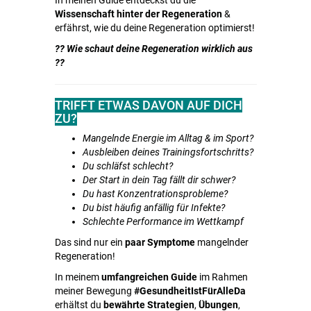
In meinen Guide entdeckst du die
Wissenschaft hinter der Regeneration
&
erfährst, wie du deine Regeneration optimierst!
?? Wie schaut deine Regeneration wirklich aus
??
TRIFFT ETWAS DAVON AUF DICH
ZU?
Mangelnde Energie im Alltag & im Sport?
Ausbleiben deines Trainingsfortschritts?
Du schläfst schlecht?
Der Start in dein Tag fällt dir schwer?
Du hast Konzentrationsprobleme?
Du bist häufig anfällig für Infekte?
Schlechte Performance im Wettkampf
Das sind nur ein
paar Symptome
mangelnder
Regeneration!
In meinem
umfangreichen Guide
im Rahmen
meiner Bewegung
#GesundheitIstFürAlleDa
erhältst du
bewährte Strategien
,
Übungen
,