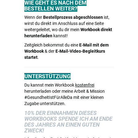
WIE GEHT ES NACH DEM
BESTELLEN WEITER?
Wenn der
Bestellprozess abgeschlossen
ist,
wirst du direkt im Anschluss auf eine Seite
weitergeleitet, wo du dir mein
Workbook direkt
herunterladen
kannst!
Zeitgleich bekommst du eine
E-Mail mit dem
Workbook
& der
E-Mail-Video-Begleitkurs
startet
.
UNTERSTÜTZUNG
Du kannst mein Workbook
kostenfrei
herunterladen oder meine Arbeit & Mission
#GesundheitIstFürAlleDa mit einer kleinen
Zugabe unterstützen.
10% DER EINNAHMEN DIESES
WORKBOOKS SPENDE ICH AM ENDE
DES JAHRES AN EINEN GUTEN
ZWECK!