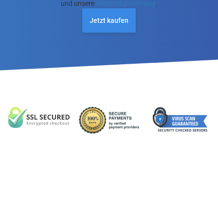
und unsere
Widerrufsbelehrung
.
Jetzt kaufen