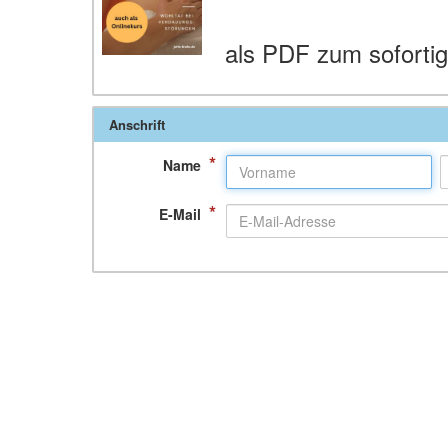
als PDF zum soforti
Anschrift
*
Name
*
E-Mail