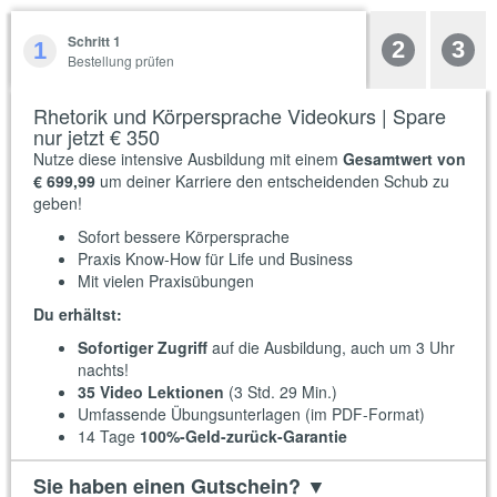
Schritt 1
2
3
1
Bestellung prüfen
Rhetorik und Körpersprache Videokurs | Spare
nur jetzt € 350
Nutze diese intensive Ausbildung mit einem
Gesamtwert von
€ 699,99
um deiner Karriere den entscheidenden Schub zu
geben!
Sofort bessere Körpersprache
Praxis Know-How für Life und Business
Mit vielen Praxisübungen
Du erhältst:
Sofortiger Zugriff
auf die Ausbildung, auch um 3 Uhr
nachts!
35 Video Lektionen
(3 Std. 29 Min.)
Umfassende Übungsunterlagen (im PDF-Format)
14 Tage
100%-Geld-zurück-Garantie
Sie haben einen Gutschein?
▼