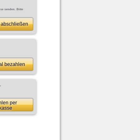
se senden. Bitte
 abschließen
al bezahlen
.
len per
kasse