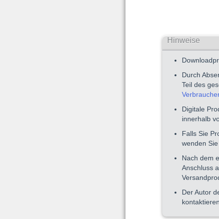
Hinweise
Downloadpro
Durch Absen
Teil des ge
Verbrauche
Digitale Pr
innerhalb v
Falls Sie P
wenden Sie 
Nach dem er
Anschluss a
Versandprod
Der Autor d
kontaktieren