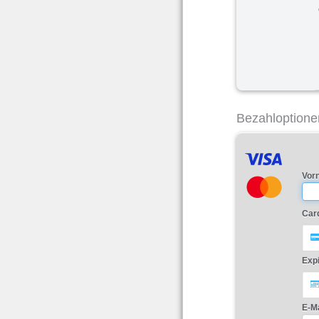
Bezahloptione
Vor
Car
Exp
E-Ma