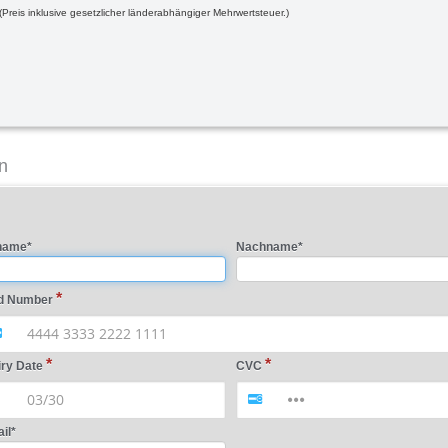
(Preis inklusive gesetzlicher länderabhängiger Mehrwertsteuer.)
n
name
*
Nachname
*
d Number
iry Date
CVC
il
*