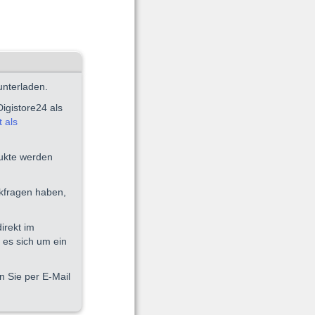
unterladen.
igistore24 als
 als
dukte werden
ckfragen haben,
irekt im
 es sich um ein
n Sie per E-Mail