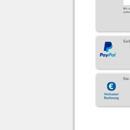
Wir w
stell
Sic
Sie