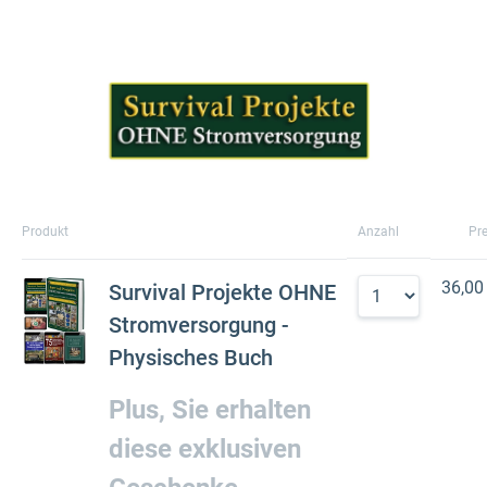
Produkt
Anzahl
Pre
36,00
Survival Projekte OHNE
Stromversorgung -
Physisches Buch
Plus, Sie erhalten
diese exklusiven