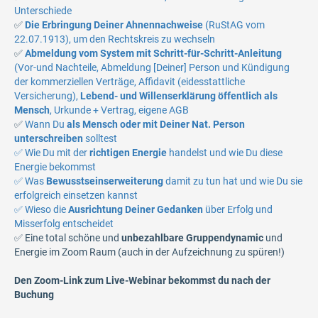
Unterschiede
✅
Die Erbringung Deiner Ahnennachweise
(RuStAG vom
22.07.1913), um den Rechtskreis zu wechseln
✅
Abmeldung vom System mit Schritt-für-Schritt-Anleitung
(Vor-und Nachteile, Abmeldung [Deiner] Person und Kündigung
der kommerziellen Verträge, Affidavit (eidesstattliche
Versicherung),
Lebend- und Willenserklärung öffentlich als
Mensch
, Urkunde + Vertrag, eigene AGB
✅
Wann Du
als Mensch oder mit Deiner Nat. Person
unterschreiben
solltest
✅ Wie Du mit der
richtigen Energie
handelst und wie Du diese
Energie bekommst
✅
Was
Bewusstseinserweiterung
damit zu tun hat und wie Du sie
erfolgreich einsetzen kannst
✅
Wieso die
Ausrichtung Deiner Gedanken
über Erfolg und
Misserfolg entscheidet
✅ Eine total schöne und
unbezahlbare Gruppendynamic
und
Energie im Zoom Raum (auch in der Aufzeichnung zu spüren!)
Den Zoom-Link zum Live-Webinar bekommst du nach der
Buchung