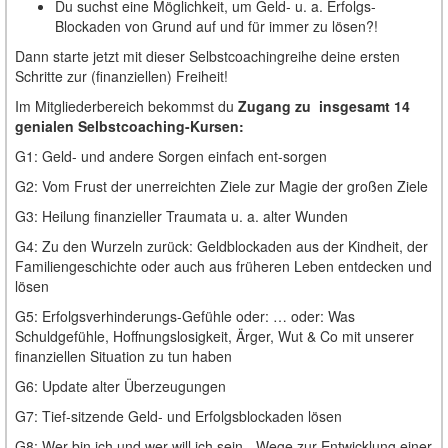
Du suchst eine Möglichkeit, um Geld- u. a. Erfolgs-
Blockaden von Grund auf und für immer zu lösen?!
Dann starte jetzt mit dieser Selbstcoachingreihe deine ersten
Schritte zur (finanziellen) Freiheit!
Im Mitgliederbereich bekommst du
Zugang zu insgesamt 14
genialen Selbstcoaching-Kursen:
G1: Geld- und andere Sorgen einfach ent-sorgen
G2: Vom Frust der unerreichten Ziele zur Magie der großen Ziele
G3: Heilung finanzieller Traumata u. a. alter Wunden
G4: Zu den Wurzeln zurück: Geldblockaden aus der Kindheit, der
Familiengeschichte oder auch aus früheren Leben entdecken und
lösen
G5: Erfolgsverhinderungs-Gefühle oder: … oder: Was
Schuldgefühle, Hoffnungslosigkeit, Ärger, Wut & Co mit unserer
finanziellen Situation zu tun haben
G6: Update alter Überzeugungen
G7: Tief-sitzende Geld- und Erfolgsblockaden lösen
G8: Wer bin ich und wer will ich sein - Wege zur Entwicklung einer