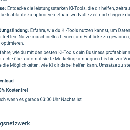
se:
Entdecke die leistungsstarken KI-Tools, die dir helfen, zeit
eitsabläufe zu optimieren. Spare wertvolle Zeit und steigere die
dungsfindung:
Erfahre, wie du KI-Tools nutzen kannst, um Date
u treffen. Nutze maschinelles Lernen, um Einblicke zu gewinnen
 optimieren.
fahre, wie du mit den besten KI-Tools dein Business profitable
prache über automatisierte Marketingkampagnen bis hin zur Vo
die Möglichkeiten, wie KI dir dabei helfen kann, Umsätze zu st
wnload
0% Kostenfrei
uch wenn es gerade 03:00 Uhr Nachts ist
olgsnetzwerk