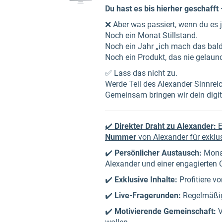
Du hast es bis hierher geschafft 
❌ Aber was passiert, wenn du es j
Noch ein Monat Stillstand.
Noch ein Jahr „ich mach das bal
Noch ein Produkt, das nie gelaunc
✅ Lass das nicht zu.
Werde Teil des Alexander Sinnrei
Gemeinsam bringen wir dein digita
✔️
Direkter Draht zu Alexander:
E
Nummer
von Alexander für exklu
✔️
Persönlicher Austausch:
Monat
Alexander und einer engagierten
✔️
Exklusive Inhalte:
Profitiere v
✔️
Live-Fragerunden:
Regelmäßig
✔️
Motivierende Gemeinschaft:
V