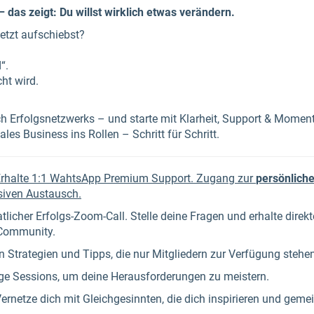
– das zeigt: Du willst wirklich etwas verändern.
etzt aufschiebst?
d“.
ht wird.
ch Erfolgsnetzwerks – und starte mit Klarheit, Support & Mome
les Business ins Rollen – Schritt für Schritt.
rhalte 1:1 WahtsApp Premium Support. Zugang zur
persönlich
siven Austausch.
licher Erfolgs-Zoom-Call. Stelle deine Fragen und erhalte dire
 Community.
on Strategien und Tipps, die nur Mitgliedern zur Verfügung stehe
e Sessions, um deine Herausforderungen zu meistern.
ernetze dich mit Gleichgesinnten, die dich inspirieren und gem