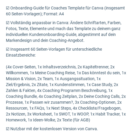
☑️ Onboarding-Guide für Coaches Template für Canva (insgesamt
60 Seiten-Vorlagen); Format: A4
☑️ Vollständig anpassbar in Canva: Ändere Schriftarten, Farben,
Fotos, Texte, Elemente und mach das Template zu deinem ganz
individuellen Kundenonboarding-Guide, abgestimmt auf dein
Markendesign und dein Coaching-Angebot.
☑️ Insgesamt 60 Seiten-Vorlagen für unterschiedliche
Einsatzbereiche:
(4x Cover-Seiten, 1x Inhaltsverzeichnis, 2x Kapiteltrenner, 2x
Willkommen, 1x Meine Coaching Reise, 1x Das könntest du sein, 1x
Mission & Vision, 2x Team, 1x Ausgangssituation, 1x
Ziel/Ergebnis, 2x Zitate, 1x Kundenstimmen, 1x Case Study, 2x
Zahlen & Fakten, 4x Coaching Programm Beschreibung, 1x
Coaching Bundle, 4x Coaching Zeitplan, 2x Deine Coching Calls, 2x
Prozesse, 1x Passen wir zusammen?, 3x Coaching-Optionen, 2x
Ressourcen, 1x FAQs, 1x Next Steps, 4x Checkliste/Fragebogen,
2x Notizen, 3x Worksheet, 1x SWOT, 1x WOOP, 1x Habit Tracker, 1x
Homework, 1x Ideen-Wolke, 2x Texte (für AGB)
☑️ Nutzbar mit der kostenlosen Version von Canva.