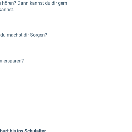
 hören? Dann kannst du dir gern
kannst.
d du machst dir Sorgen?
en ersparen?
urt bis ins Schulalter.