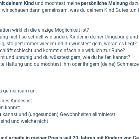
mit deinem Kind
und möchtest meine
persönliche Meinung
dazu
d wir schauen dann gemeinsam, was du deinem Kind Gutes tun 
ation wirklich die einzige Möglichkeit ist?
klung nicht so schnell wie andere Kinder in deiner Umgebung un
hig, stolpert immer wieder und du wüsstest gern, woran es liegt?
 schläft schlecht und kommt einfach nie wirklich zur Ruhe?
nt und unruhig und du wüsstest gern, wie du helfen kannst?
hte Haltung und du möchtest ihm oder ihr gern (deine) Schmerz
ns gemeinsam an:
ines Kindes ist
en kannst
n
kannst und (ungesunden) Gewohnheiten eliminierst
 sind und welche nicht
und arbeite in meiner Praxis seit 20 Jahren mit Kindern von Geb