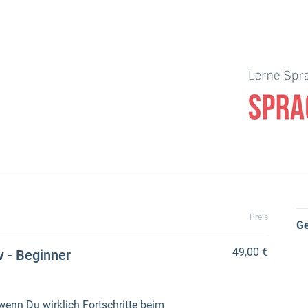
Preis
G
49,00 €
v - Beginner
 wenn Du wirklich Fortschritte beim