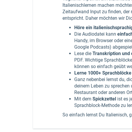
Italienischlernen machen möchtest
Zeitaufwand Input zu finden, der 
entspricht. Daher möchten wir Di
Höre ein italienischsprach
Die Audiodatei kann
einfach
Handy, im Browser oder ein
Google Podcasts) abgespiel
Lese die
Transkription und
PDF. Wichtige Sprachblöck
können so einfach geübt w
Lerne 1000+ Sprachblöcke
Ganz nebenbei lernst du, di
deinem Leben zu sprechen 
Restaurant oder anderen Or
Mit dem
Spickzettel
ist es 
Sprachblock-Methode zu ler
So einfach lernst Du Italienisch