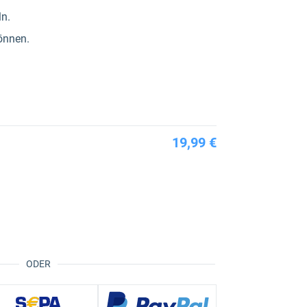
ln.
önnen.
19,99 €
ODER