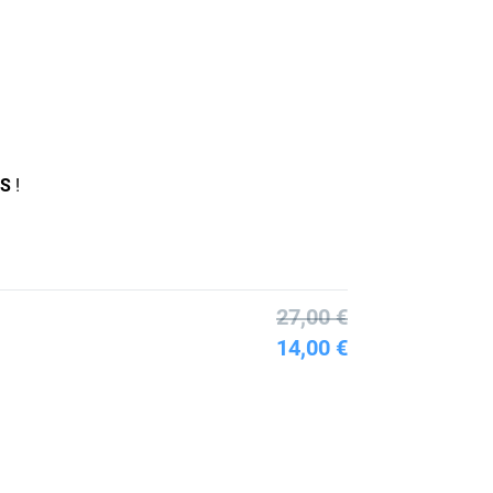
IS
!
27,00 €
14,00 €