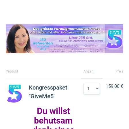
Produkt
Anzahl
Preis
159,00 €
Kongresspaket
"GiveMe5"
Du willst
behutsam