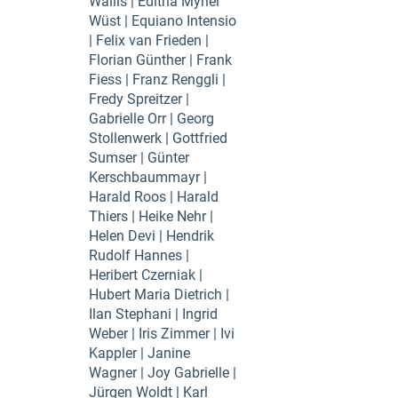
Wallis | Editha Myriel
Wüst | Equiano Intensio
| Felix van Frieden |
Florian Günther | Frank
Fiess | Franz Renggli |
Fredy Spreitzer |
Gabrielle Orr | Georg
Stollenwerk | Gottfried
Sumser | Günter
Kerschbaummayr |
Harald Roos | Harald
Thiers | Heike Nehr |
Helen Devi | Hendrik
Rudolf Hannes |
Heribert Czerniak |
Hubert Maria Dietrich |
Ilan Stephani | Ingrid
Weber | Iris Zimmer | Ivi
Kappler | Janine
Wagner | Joy Gabrielle |
Jürgen Woldt | Karl