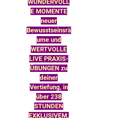
WUNDERVOLL
E MOMENTE
neuer
Bewusstseinsrä
ume und
WERTVOLLE
LIVE PRAXIS-
ÜBUNGEN zu
deiner
Vertiefung, in
über 238
STUNDEN
EXKLUSIVEM,