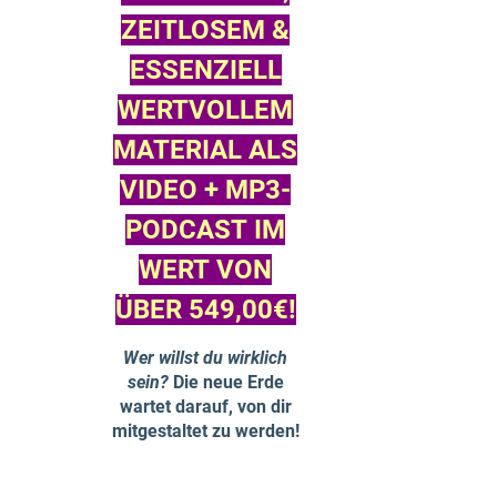
ZEITLOSEM &
ESSENZIELL
WERTVOLLEM
MATERIAL ALS
VIDEO + MP3-
PODCAST IM
WERT VON
ÜBER 549,00€!
Wer willst du wirklich
sein?
Die neue Erde
wartet darauf, von dir
mitgestaltet zu werden!