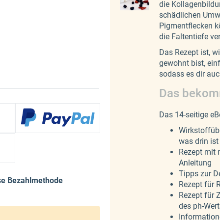
die Kollagenbildu
schädlichen Umwel
Pigmentflecken ko
die Faltentiefe ve
Das Rezept ist, 
gewohnt bist, ein
sodass es dir auc
Das bekom
Das 14-seitige eB
Wirkstoffübe
was drin is
Rezept mit 
Anleitung
Tipps zur D
ese Bezahlmethode
Rezept für 
Rezept für 
des ph-Wert
Information