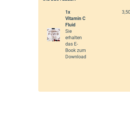
1x
3,5
Vitamin C
Fluid
Sie
erhalten
das E-
Book zum
Download