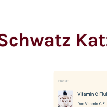
Produkt
Vitamin C Flu
Das Vitamin C Flui