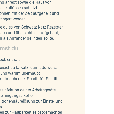
ng anregt sowie die Haut vor
teinflüssen schützt.
̈nnen mit der Zeit aufgehellt und
rringert werden.
wie du es von Schwatz Katz Rezepten
fach und übersichtlich aufgebaut,
h als Anfänger gelingen sollte.
mst du
ook enthält
rsicht à la Katz, damit du weiß,
t und warum überhaupt
mutmachender Schritt für Schritt
esinfektion deiner Arbeitsgeräte
Reiningungsalkohol
Zitronensäurelösung zur Einstellung
s
en zur Haltbarkeit selbstgemachter