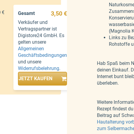
Naturkosmet
Zusammenst
0 €
3,50 €
Gesamt
Konservieru
Verkäufer und
wasserbasie
Vertragspartner ist
(Magnolia 
Digistore24 GmbH. Es
Links zu Be
gelten unsere
Rohstoffe u
Allgemeinen
Geschäftsbedingungen
und unsere
Hab Spaß beim N
Widerrufsbelehrung
.
deinen Einkauf. D
Internet bunt ble
JETZT KAUFEN
überleben.
Weitere Informat
Rezept findest d
Beitrag auf Schw
Hautalterung vorb
zum Selbermach