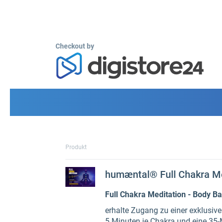
Checkout by
Produkt
humæntal® Full Chakra Me
Full Chakra Meditation - Body Ba
erhalte Zugang zu einer exklusi
5 Minuten je Chakra und eine 35-