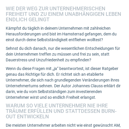
WIE DER WEG ZUR UNTERNEHMERISCHEN
FREIHEIT UND ZU EINEM UNABHÄNGIGEN LEBEN
ENDLICH GELINGT
Kämpfst du täglich in deinem Unternehmen mit zahlreichen
Herausforderungen und bist im Hamsterrad gefangen, dem du
einst durch deine Selbstständigkeit entfliehen wolltest?
Sehnst du dich danach, nur die wesentlichen Entscheidungen für
dein Unternehmen treffen zu müssen und frei zu sein, statt
Dauerstress und Unzufriedenheit zu empfinden?
Wenn du diese Fragen mit „ja“ beantwortest, ist dieser Ratgeber
genau das Richtige für dich. Er richtet sich an etablierte
Unternehmer, die sich nach grundlegenden Veränderungen ihres
Unternehmertums sehnen. Der Autor Johannes Clauss erklärt dir
darin, wie du vom Selbstständigen zum investierenden
Unternehmer wirst und so endlich Freiheit erlangst.
WARUM SO VIELE UNTERNEHMER NIE IHRE
TRÄUME ERFÜLLEN UND STATTDESSEN BURN-
OUT ENTWICKELN
Die meisten Unternehmer arbeiten nicht wie einst gewünscht AM,