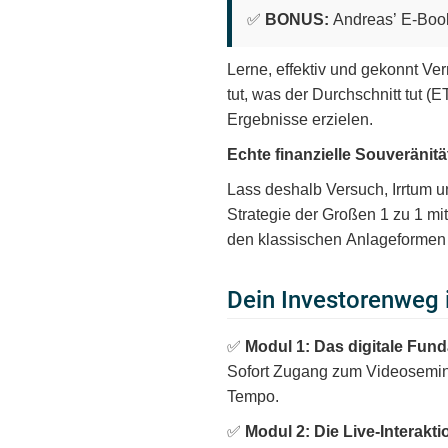
✅
BONUS:
Andreas’ E-Book
Lerne, effektiv und gekonnt Ve
tut, was der Durchschnitt tut (
Ergebnisse erzielen.
Echte finanzielle Souveränit
Lass deshalb Versuch, Irrtum un
Strategie der Großen 1 zu 1 mi
den klassischen Anlageformen 
Dein Investorenweg i
✅
Modul 1: Das digitale Fun
Sofort Zugang zum Videosemina
Tempo.
✅
Modul 2: Die Live-Interakti