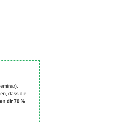
seminar).
len, dass die
ten dir 70 %