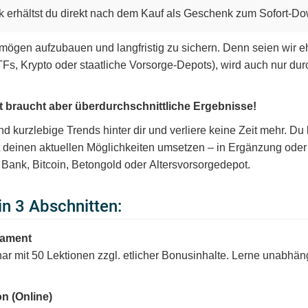
 erhältst du direkt nach dem Kauf als Geschenk zum Sofort-Do
rmögen aufzubauen und langfristig zu sichern. Denn seien wir eh
ETFs, Krypto oder staatliche Vorsorge-Depots), wird auch nur dur
ät braucht aber überdurchschnittliche Ergebnisse!
d kurzlebige Trends hinter dir und verliere keine Zeit mehr. Du
t deinen aktuellen Möglichkeiten umsetzen – in Ergänzung oder 
Bank, Bitcoin, Betongold oder Altersvorsorgedepot.
n 3 Abschnitten:
dament
r mit 50 Lektionen zzgl. etlicher Bonusinhalte. Lerne unabhän
on (Online)