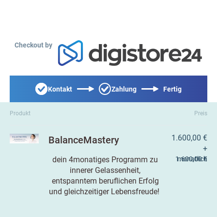
Checkout by
Kontakt
Zahlung
Fertig
Produkt
Preis
1.600,00 €
BalanceMastery
+
dein 4monatiges Programm zu
1.600,00 €
monatlich
innerer Gelassenheit,
entspanntem beruflichen Erfolg
und gleichzeitiger Lebensfreude!