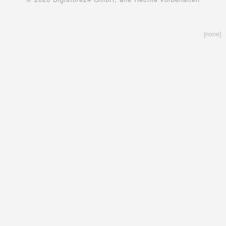
[none]