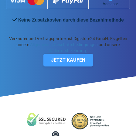
Vorkasse
Keine Zusatzkosten durch diese Bezahlmethode
Verkäufer und Vertragspartner ist Digistore24 GmbH. Es gelten
unsere
Allgemeinen Geschäftsbedingungen
und unsere
Widerrufsbelehrung
.
JETZT KAUFEN