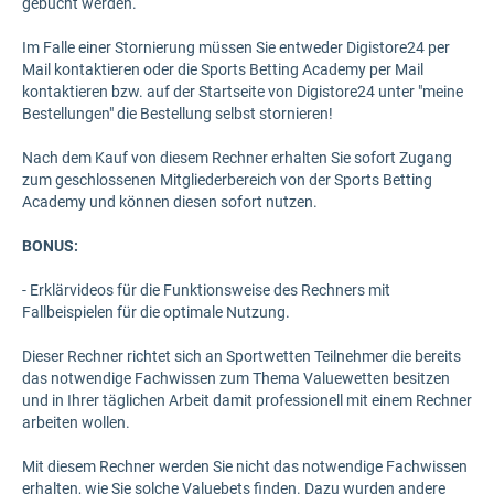
gebucht werden.
Im Falle einer Stornierung müssen Sie entweder Digistore24 per
Mail kontaktieren oder die Sports Betting Academy per Mail
kontaktieren bzw. auf der Startseite von Digistore24 unter "meine
Bestellungen" die Bestellung selbst stornieren!
Nach dem Kauf von diesem Rechner erhalten Sie sofort Zugang
zum geschlossenen Mitgliederbereich von der Sports Betting
Academy und können diesen sofort nutzen.
BONUS:
- Erklärvideos für die Funktionsweise des Rechners mit
Fallbeispielen für die optimale Nutzung.
Dieser Rechner richtet sich an Sportwetten Teilnehmer die bereits
das notwendige Fachwissen zum Thema Valuewetten besitzen
und in Ihrer täglichen Arbeit damit professionell mit einem Rechner
arbeiten wollen.
Mit diesem Rechner werden Sie nicht das notwendige Fachwissen
erhalten, wie Sie solche Valuebets finden. Dazu wurden andere