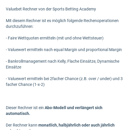
Valuebet Rechner von der Sports Betting Academy
Mit diesem Rechner ist es möglich folgende Rechenoperationen
durchzuführen:
- Faire Wettquoten ermitteln (mit und ohne Wettsteuer)
- Valuewert ermitteln nach equal Margin und proportional Margin
- Bankrollmanagement nach Kelly, Flache Einsätze, Dynamische
Einsätze
- Valuewert ermitteln bei 2facher Chance (z.B. over / under) und 3
facher Chance (1-x-2)
Dieser Rechner ist ein
Abo-Modell und verlängert sich
automatisch.
Der Rechner kann
monatlich, halbjährlich oder auch jährlich