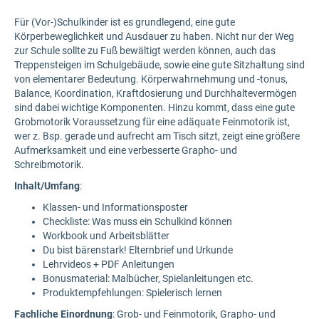
Für (Vor-)Schulkinder ist es grundlegend, eine gute
Körperbeweglichkeit und Ausdauer zu haben. Nicht nur der Weg
zur Schule sollte zu Fuß bewältigt werden können, auch das
Treppensteigen im Schulgebäude, sowie eine gute Sitzhaltung sind
von elementarer Bedeutung. Körperwahrnehmung und -tonus,
Balance, Koordination, Kraftdosierung und Durchhaltevermögen
sind dabei wichtige Komponenten. Hinzu kommt, dass eine gute
Grobmotorik Voraussetzung für eine adäquate Feinmotorik ist,
wer z. Bsp. gerade und aufrecht am Tisch sitzt, zeigt eine größere
Aufmerksamkeit und eine verbesserte Grapho- und
Schreibmotorik.
Inhalt/Umfang
:
Klassen- und Informationsposter
Checkliste: Was muss ein Schulkind können
Workbook und Arbeitsblätter
Du bist bärenstark! Elternbrief und Urkunde
Lehrvideos + PDF Anleitungen
Bonusmaterial: Malbücher, Spielanleitungen etc.
Produktempfehlungen: Spielerisch lernen
Fachliche Einordnung
: Grob- und Feinmotorik, Grapho- und