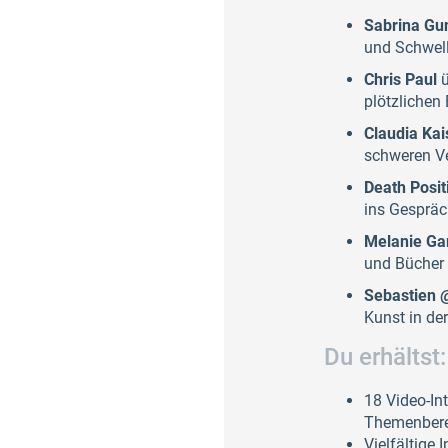
Sabrina Gu
und Schwell
Chris Paul
ü
plötzlichen
Claudia Kai
schweren Ve
Death Posit
ins Gesprä
Melanie Ga
und Bücher
Sebastien @
Kunst in de
Du erhältst:
18 Video-In
Themenbere
Vielfältige