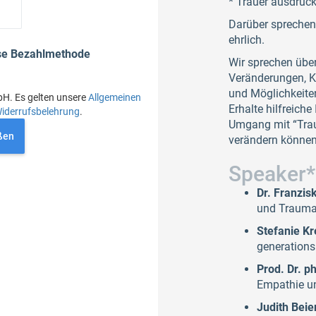
* Trauer ausdrücke
Darüber sprechen 
ehrlich.
ese Bezahlmethode
Wir sprechen über
Veränderungen, 
und Möglichkeiten
bH. Es gelten unsere
Allgemeinen
Erhalte hilfreiche
iderrufsbelehrung
.
Umgang mit “Trau
ßen
verändern können
Speaker*
Dr. Franzi
und Traum
Stefanie K
generations
Prod. Dr. p
Empathie u
Judith Beie