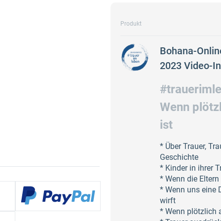
Produkt
Bohana-Onlin
2023 Video-I
#traueriml
Wenn plötzl
ist
* Über Trauer, Tr
Geschichte
* Kinder in ihrer 
* Wenn die Eltern 
* Wenn uns eine 
wirft
* Wenn plötzlich a