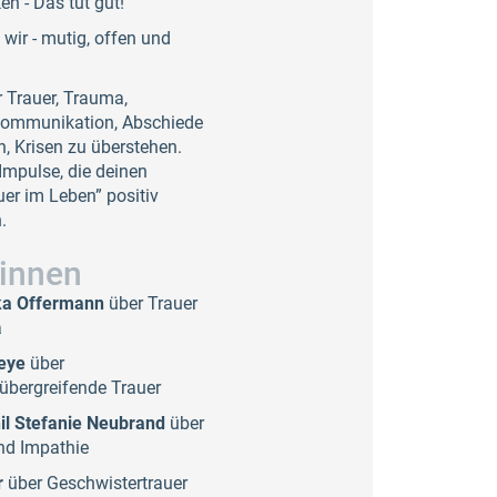
n - Das tut gut!​
wir - mutig, offen und
 Trauer, Trauma,
Kommunikation, Abschiede
, Krisen zu überstehen.
 Impulse, die deinen
er im Leben” positiv
.
innen
ska Offermann
über Trauer
a
reye
über
übergreifende Trauer
hil Stefanie Neubrand
über
nd Impathie
r
über Geschwistertrauer