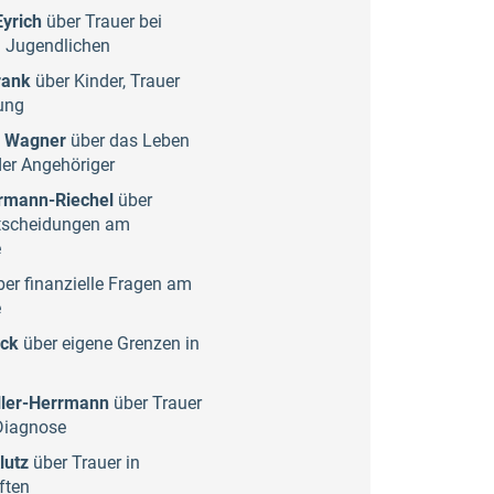
yrich
über Trauer bei
d Jugendlichen
rank
über Kinder, Trauer
ung
l Wagner
über das Leben
der Angehöriger
rmann-Riechel
über
tscheidungen am
e
er finanzielle Fragen am
e
eck
über eigene Grenzen in
ler-Herrmann
über Trauer
Diagnose
lutz
über Trauer in
ften