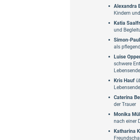
Alexandra E
Kindern un
Katia Saalf
und Begleit
Simon-Pau
als pflegen
Luise Oppe
schwere En
Lebensend
Kris Hauf
üb
Lebensend
Caterina B
der Trauer
Monika Mül
nach einer 
Katharina K
Freundscha