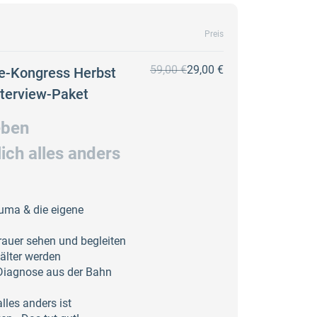
Preis
59,00 €
29,00 €
e-Kongress Herbst
nterview-Paket
eben
ich alles anders
auma & die eigene
Trauer sehen und begleiten​
älter werden​
Diagnose aus der Bahn
lles anders ist​