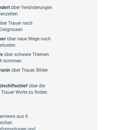
ndert
über Veränderungen
enzeiten
ber Trauer nach
 Ereignissen
ser
über neue Wege nach
rlusten
iv
über schwere Themen
ch kommen
ranin
über Trauer, Bilder
tschiftschief
über die
r Trauer Worte zu finden
terviews aus 6
ichen
 Informationen und