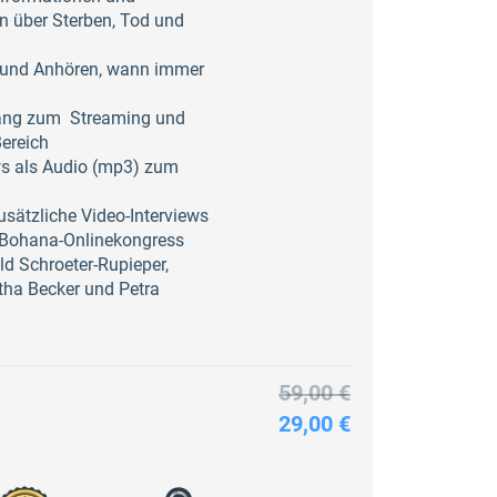
en über Sterben, Tod und
und Anhören, wann immer
ang zum Streaming und
ereich
ws als Audio (mp3) zum
sätzliche Video-Interviews
 Bohana-Onlinekongress
ld Schroeter-Rupieper,
ha Becker und Petra
59,00 €
29,00 €